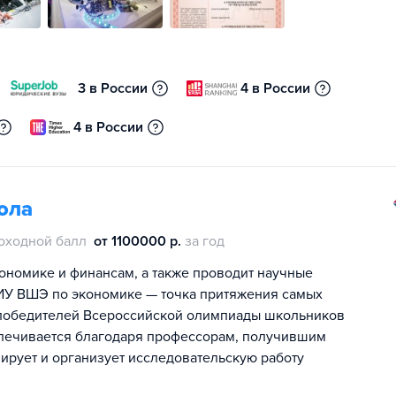
3 в России
4 в России
4 в России
ола
оходной балл
от 1100000 р.
за год
номике и финансам, а также проводит научные
ИУ ВШЭ по экономике — точка притяжения самых
е победителей Всероссийской олимпиады школьников
спечивается благодаря профессорам, получившим
ирует и организует исследовательскую работу