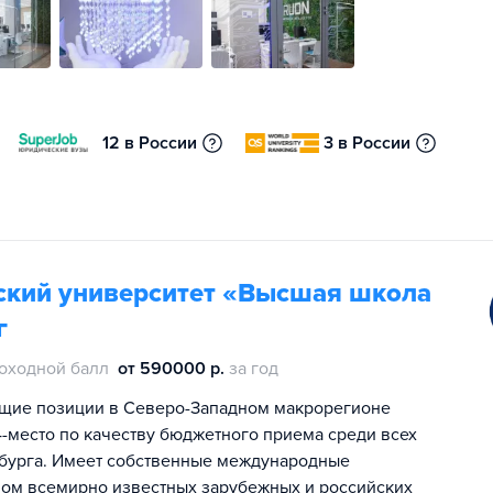
12 в России
3 в России
ский университет «Высшая школа
г
оходной балл
от 590000 р.
за год
щие позиции в Северо-Западном макрорегионе
 4-место по качеству бюджетного приема среди всех
ербурга. Имеет собственные международные
вом всемирно известных зарубежных и российских