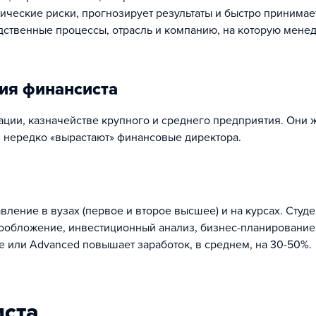
ческие риски, прогнозирует результаты и быстро принимае
дственные процессы, отрасль и компанию, на которую мене
ия финансиста
ации, казначействе крупного и среднего предприятия. Они 
 нередко «вырастают» финансовые директора.
ение в вузах (первое и второе высшее) и на курсах. Студ
гообложение, инвестиционный анализ, бизнес-планирование 
te или Advanced повышает заработок, в среднем, на 30-50%.
иста