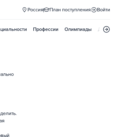
Россия
План поступления
Войти
циальности
Профессии
Олимпиады
Дни открытых д
нально
делить.
ая
овый