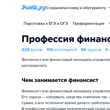
Старшекласснику и абитуриенту
Подготовка к ЕГЭ и ОГЭ
Профориентация
Профессия финан
628
вузов
196
колледжей
96
курсов
6
Финансист или финансовый менеджер управляет
распределить.
Чем занимается финансист
Финансист или финансовый менеджер управляет
Его задача — направить средства компании так,
сумма, а все остальное время деньги «работали»
В профессии необходим аналитический склад ум