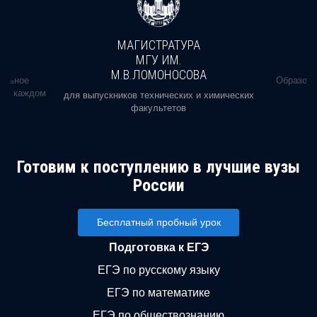
МАГИСТРАТУРА
МГУ ИМ.
М.В.ЛОМОНОСОВА
альное
Образова
ь в каждом
для выпускников технических и химических
факультетов
Готовим к поступлению в лучшие вузы
России
Бесплатный пробный урок
Подготовка к ЕГЭ
ЕГЭ по русскому языку
ЕГЭ по математике
ЕГЭ по обществознанию