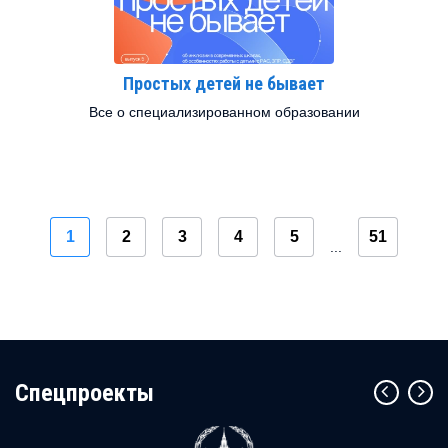
Простых детей не бывает
Все о специализированном образовании
1
2
3
4
5
51
...
Cпецпроекты