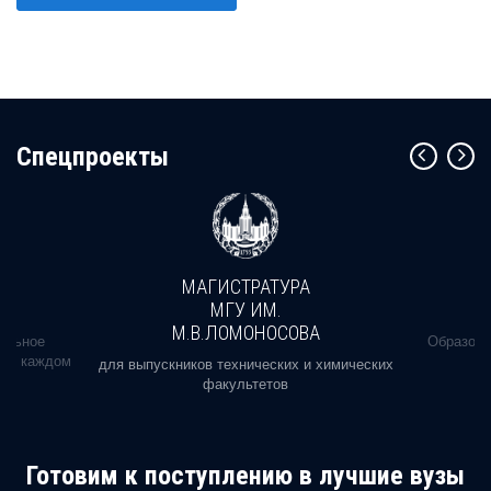
Cпецпроекты
МАГИСТРАТУРА
МГУ ИМ.
М.В.ЛОМОНОСОВА
альное
Образова
ь в каждом
для выпускников технических и химических
факультетов
Готовим к поступлению в лучшие вузы