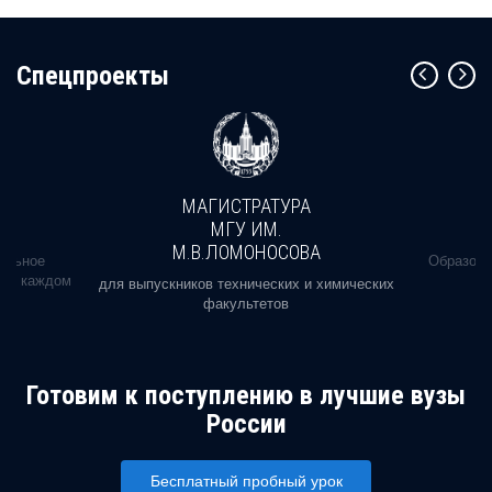
Cпецпроекты
МАГИСТРАТУРА
МГУ ИМ.
М.В.ЛОМОНОСОВА
альное
Образова
ь в каждом
для выпускников технических и химических
факультетов
Готовим к поступлению в лучшие вузы
России
Бесплатный пробный урок