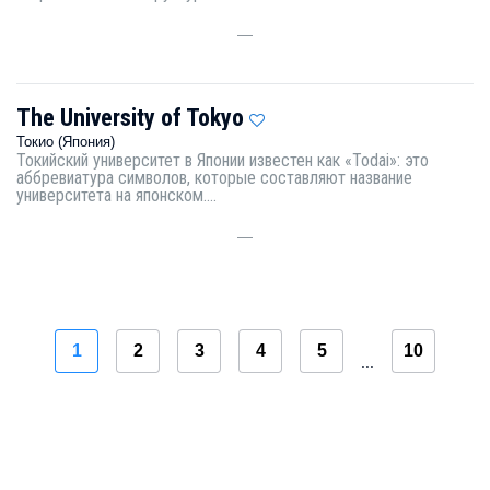
—
The University of Tokyo
Токио (Япония)
Токийский университет в Японии известен как «Todai»: это
аббревиатура символов, которые составляют название
университета на японском....
—
1
2
3
4
5
10
...