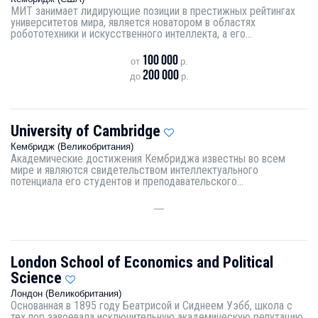
МИТ занимает лидирующие позиции в престижных рейтингах
университетов мира, является новатором в областях
робототехники и искусственного интеллекта, а его...
100 000
от
р.
200 000
до
р.
University of Cambridge
Кембридж (Великобритания)
Академические достижения Кембриджа известны во всем
мире и являются свидетельством интеллектуального
потенциала его студентов и преподавательского...
—
London School of Economics and Political
Science
Лондон (Великобритания)
Основанная в 1895 году Беатрисой и Сиднеем Уэбб, школа с
тех пор завоевала исключительную академическую репутацию.