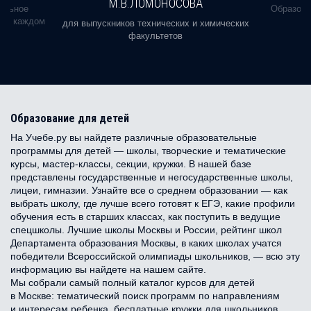
М.В.ЛОМОНОСОВА
альное
Образова
ь в каждом
для выпускников технических и химических
факультетов
Образование для детей
На Учебе.ру вы найдете различные образовательные
программы для детей — школы, творческие и тематические
курсы, мастер-классы, секции, кружки. В нашей базе
представлены государственные и негосударственные школы,
лицеи, гимназии. Узнайте все о среднем образовании — как
выбрать школу, где лучше всего готовят к ЕГЭ, какие профили
обучения есть в старших классах, как поступить в ведущие
спецшколы. Лучшие школы Москвы и России, рейтинг школ
Департамента образования Москвы, в каких школах учатся
победители Всероссийской олимпиады школьников, — всю эту
информацию вы найдете на нашем сайте.
Мы собрали самый полный каталог курсов для детей
в Москве: тематический поиск программ по направлениям
и интересам ребенка, бесплатные кружки для школьников,