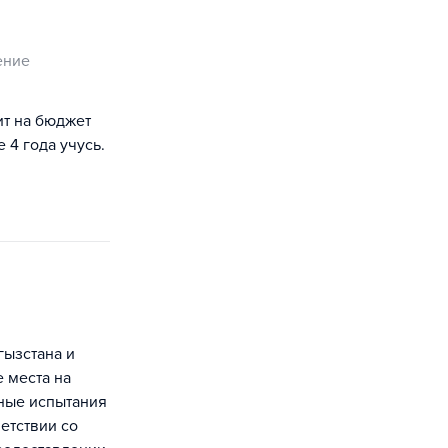
ение
ит на бюджет
 4 года учусь.
гызстана и
 места на
ные испытания
ветствии со