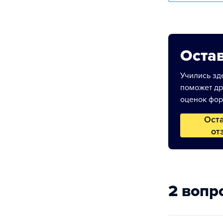
Остав
Учились зде
поможет др
оценок фор
Ост
от
2 вопр