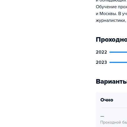
и обладающих 
Обучение прох
и Москвы. В у
журналистики,
Проходно
2022
2023
Варианты
очно
—
Проходной ба