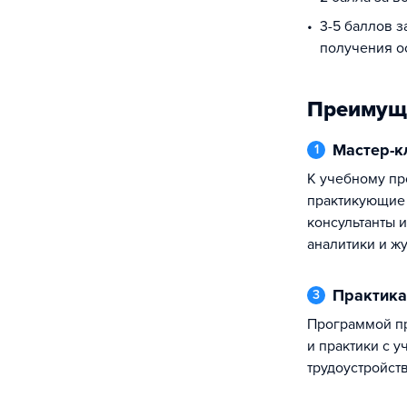
3-5 баллов з
получения о
Преимущ
Мастер-
1
К учебному процессу привлекаются
практикующие 
консультанты и
аналитики и ж
Практика
3
Программой предусмотрены стажировки
и практики с 
трудоустройств