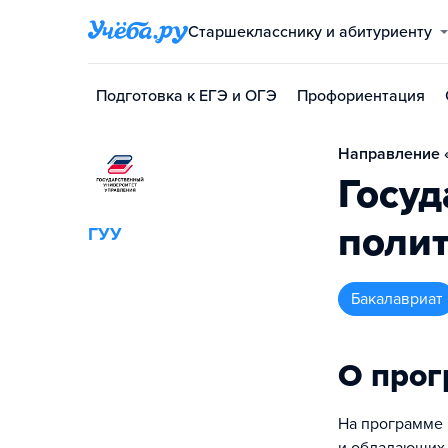
Старшекласснику и абитуриенту
Подготовка к ЕГЭ и ОГЭ
Профориентация
Направление «
Госуд
поли
ГУУ
бакалавриат
О про
На программе 