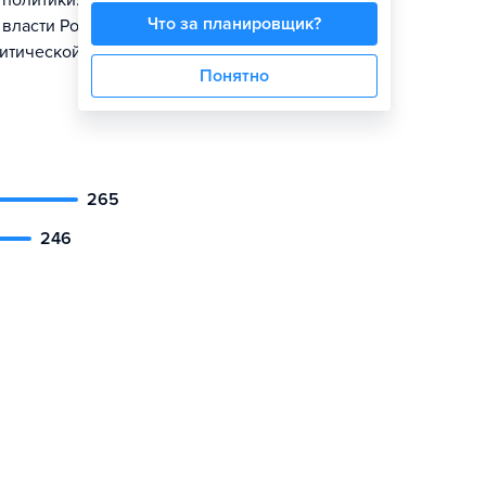
политики.
Что за планировщик?
 власти России
литической
Понятно
265
246