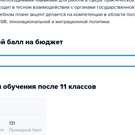
необходимыми навыками для работы в сфере практической 
одит в тесном взаимодействии с органами государственной
чебном плане акцент делается на компетенции в области по
 GR, этнонациональной и миграционной политики.
й балл на бюджет
 обучения после 11 классов
131
лл
Проходной балл