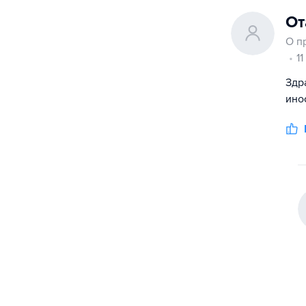
От
О п
1
Здр
ино