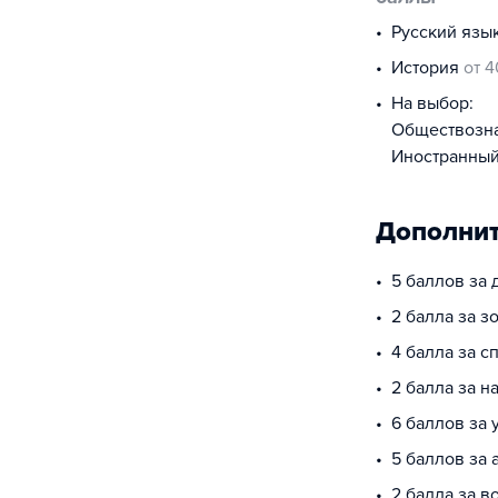
русский язы
история
от 4
На выбор:
обществоз
иностранны
Дополнит
5 баллов за
2 балла за з
4 балла за 
2 балла за 
6 баллов за 
5 баллов за 
2 балла за в