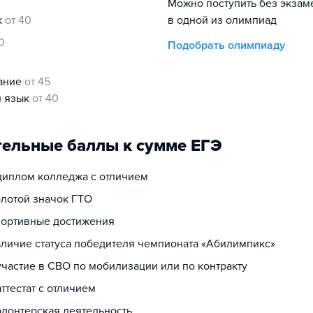
Можно поступить без экзам
к
от 40
в одной из олимпиад
0
Подобрать олимпиаду
нание
от 45
й язык
от 40
ельные баллы к сумме ЕГЭ
 диплом колледжа с отличием
олотой значок ГТО
спортивные достижения
наличие статуса победителя чемпионата «Абилимпикс»
участие в СВО по мобилизации или по контракту
аттестат с отличием
олонтерская деятельность