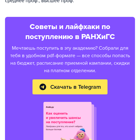
среднее проф., высшее проф.
Советы и лайфхаки по
поступлению в РАНХиГС
Мечтаешь поступить в эту академию? Собрали для
тебя в удобном pdf-формате — все способы попасть
на бюджет, расписание приемной кампании, скидки
на платном отделении.
Скачать в Telegram