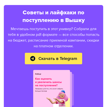
Советы и лайфхаки по
поступлению в Вышку
Мечтаешь поступить в этот универ? Собрали для
тебя в удобном pdf-формате — все способы попасть
на бюджет, расписание приемной кампании, скидки
на платном отделении.
Скачать в Telegram