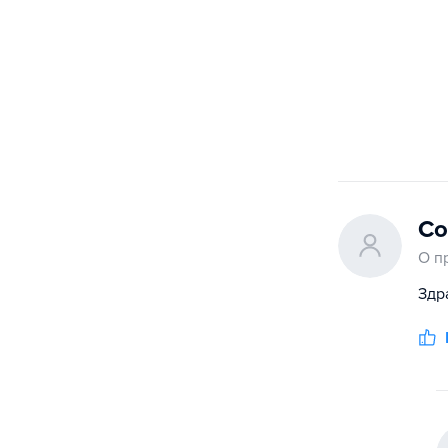
Со
О п
Здр