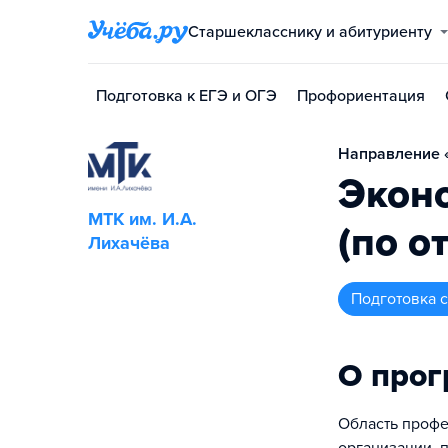
Старшекласснику и абитуриенту
Подготовка к ЕГЭ и ОГЭ
Профориентация
Направление «
Эконо
МТК им. И.А.
(по о
Лихачёва
подготовка
О про
Область профе