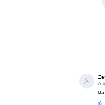
Эк
О п
Могу