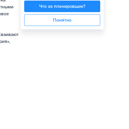
тка
Что за планировщик?
етными
овое
Понятно
сваивают
рия»,