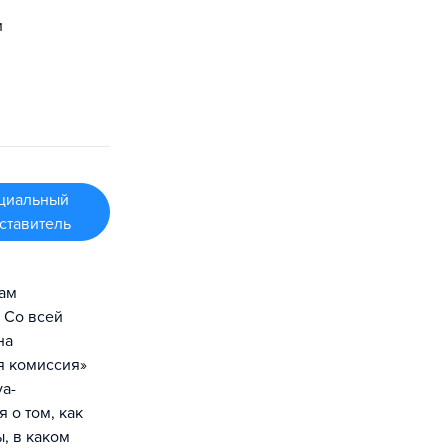
и
циальный
ставитель
Вам
 Со всей
на
я комиссия»
ya-
 о том, как
, в каком