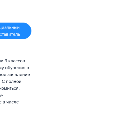
циальный
ставитель
и 9 классов.
му обучения в
ное заявление
. С полной
комиться,
v-
с в числе