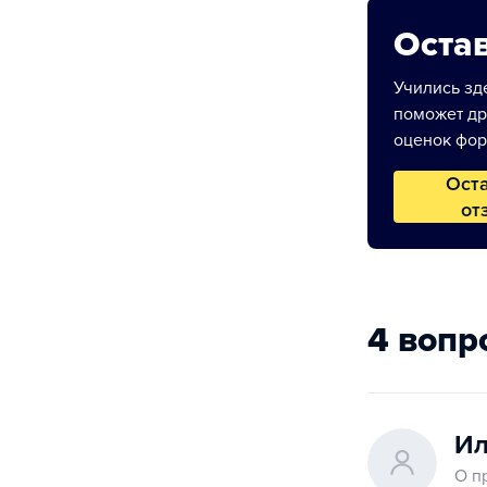
Остав
Учились зде
поможет др
оценок фор
Ост
от
4 вопр
Ил
О п