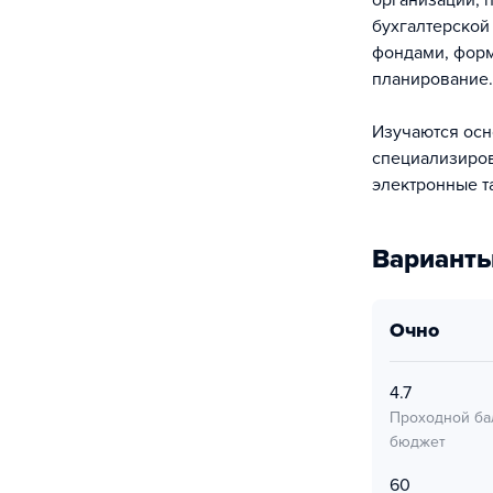
организации, 
бухгалтерской
фондами, форм
планирование.
Изучаются осн
специализиров
электронные т
Варианты
очно
4.7
Проходной ба
бюджет
60