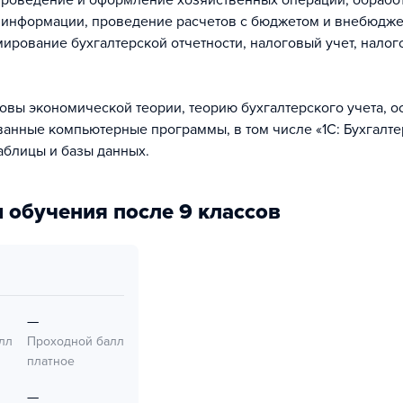
проведение и оформление хозяйственных операций, обрабо
 информации, проведение расчетов с бюджетом и внебюдж
ирование бухгалтерской отчетности, налоговый учет, налог
овы экономической теории, теорию бухгалтерского учета, о
анные компьютерные программы, в том числе «1C: Бухгалте
аблицы и базы данных.
 обучения после 9 классов
—
лл
Проходной балл
платное
—