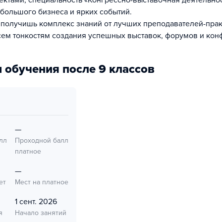
ктами, специальность «Конгрессно-выставочная деятельнос
 большого бизнеса и ярких событий.
 получишь комплекс знаний от лучших преподавателей-пра
сем тонкостям создания успешных выставок, форумов и кон
 обучения после 9 классов
—
лл
Проходной балл
платное
—
ет
Мест на платное
1 сент. 2026
я
Начало занятий