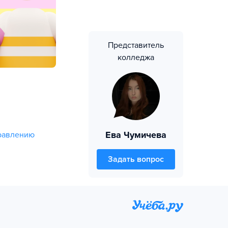
Представитель
колледжа
Ева Чумичева
равлению
Задать вопрос