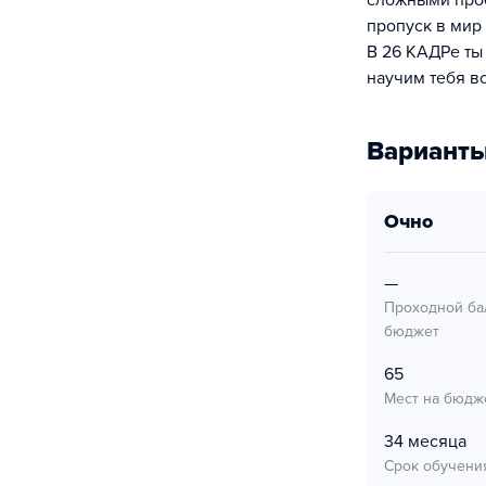
сложными прое
пропуск в мир
В 26 КАДРе ты
научим тебя в
Варианты
очно
—
Проходной ба
бюджет
65
Мест на бюдж
34 месяца
Срок обучени