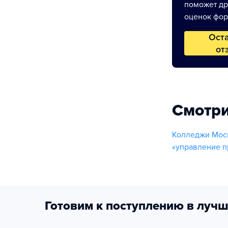
поможет др
оценок фор
Ост
от
Смотри
Колледжи Мос
«управление п
Готовим к поступлению в лучш