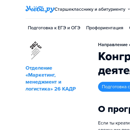
Старшекласснику и абитуриенту
Подготовка к ЕГЭ и ОГЭ
Профориентация
Направление «
Конг
деяте
Отделение
«Маркетинг,
менеджмент и
подготовка
логистика» 26 КАДР
О про
Если ты креат