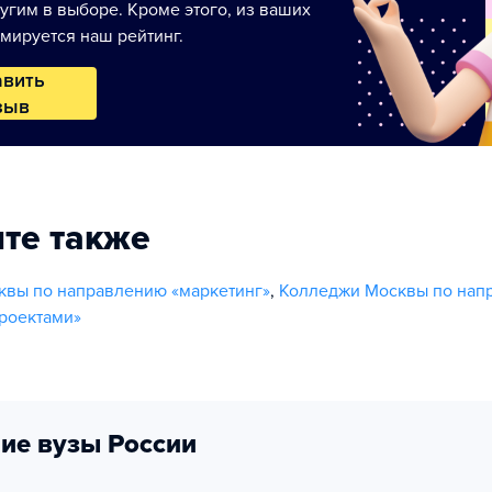
угим в выборе. Кроме этого, из ваших
мируется наш рейтинг.
авить
зыв
те также
квы по направлению «маркетинг»
,
Колледжи Москвы по нап
роектами»
ие вузы России