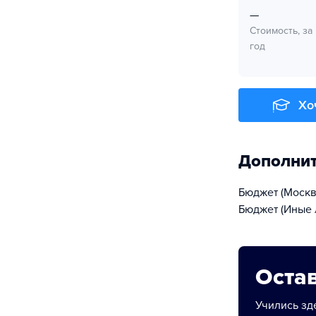
—
Стоимость, за
год
Хо
Дополни
Бюджет (Москва
Бюджет (Иные л
Остав
Учились зде