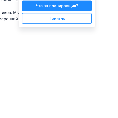
ть» — это твой
Что за планировщик?
ктиков. Мы
Понятно
ференций.