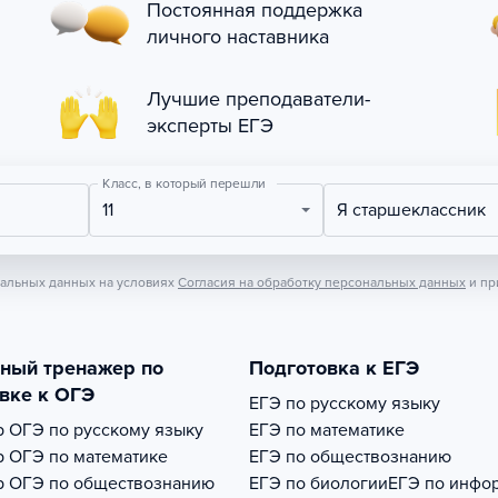
Постоянная поддержка
личного наставника
Лучшие преподаватели-
эксперты ЕГЭ
Класс, в который перешли
11
Я старшеклассник
нальных данных на условиях
Согласия на обработку персональных данных
и пр
тный тренажер по
Подготовка к ЕГЭ
вке к ОГЭ
ЕГЭ по русскому языку
р
ОГЭ по русскому языку
ЕГЭ по математике
р
ОГЭ по математике
ЕГЭ по обществознанию
р
ОГЭ по обществознанию
ЕГЭ по биологии
ЕГЭ по инфо