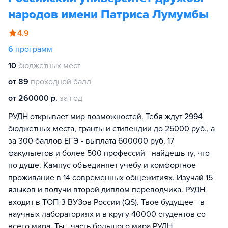
народов имени Патриса Лумумбы
4.9
6
программ
10
бюджетных мест
от 89
проходной балл
от 260000 р.
за год
РУДН открывает мир возможностей. Тебя ждут 2994
бюджетных места, гранты и стипендии до 25000 руб., а
за 300 баллов ЕГЭ - выплата 600000 руб. 17
факультетов и более 500 профессий - найдешь ту, что
по душе. Кампус объединяет учебу и комфортное
проживание в 14 современных общежитиях. Изучай 15
языков и получи второй диплом переводчика. РУДН
входит в ТОП-3 ВУЗов России (QS). Твое будущее - в
научных лабораториях и в кругу 40000 студентов со
всего мира. Ты - часть большого мира РУДН.