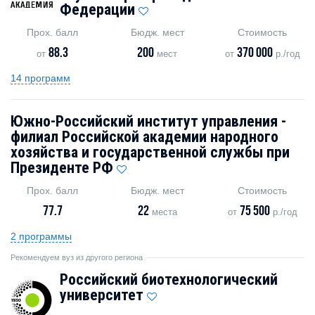
Федерации
Прох. балл
Бюдж. мест
Стоимость
88.3
200
370 000
от
мест
от
р./год
14 программ
Южно-Российский институт управления -
филиал Российской академии народного
хозяйства и государственной службы при
Президенте РФ
Прох. балл
Бюдж. мест
Стоимость
77.7
22
75 500
места
от
р./год
2 программы
Рекомендуем вуз из другого региона
Российский биотехнологический
университет