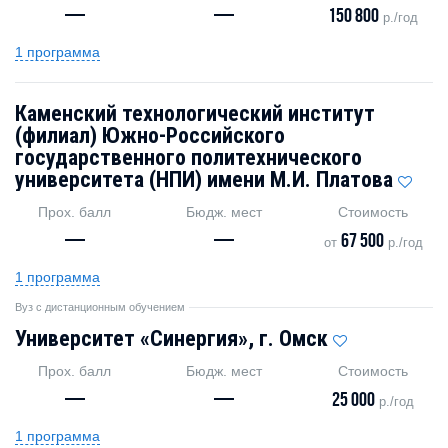
—
—
150 800
р./год
1 программа
Каменский технологический институт
(филиал) Южно-Российского
государственного политехнического
университета (НПИ) имени М.И. Платова
Прох. балл
Бюдж. мест
Стоимость
—
—
67 500
от
р./год
1 программа
Вуз с дистанционным обучением
Университет «Синергия», г. Омск
Прох. балл
Бюдж. мест
Стоимость
—
—
25 000
р./год
1 программа