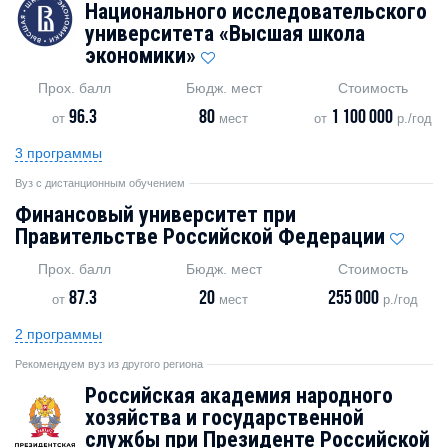
Национального исследовательского
университета «Высшая школа
экономики»
Прох. балл
Бюдж. мест
Стоимость
96.3
80
1 100 000
от
мест
от
р./год
3 программы
Вуз с дистанционным обучением
Финансовый университет при
Правительстве Российской Федерации
Прох. балл
Бюдж. мест
Стоимость
87.3
20
255 000
от
мест
р./год
2 программы
Рекомендуем вуз из другого региона
Российская академия народного
хозяйства и государственной
службы при Президенте Российской