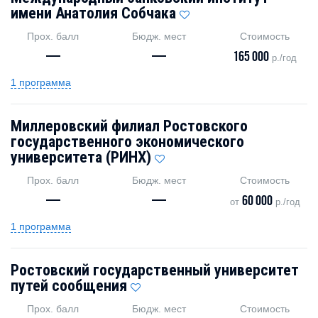
имени Анатолия Собчака
Прох. балл
Бюдж. мест
Стоимость
—
—
165 000
р./год
1 программа
Миллеровский филиал Ростовского
государственного экономического
университета (РИНХ)
Прох. балл
Бюдж. мест
Стоимость
—
—
60 000
от
р./год
1 программа
Ростовский государственный университет
путей сообщения
Прох. балл
Бюдж. мест
Стоимость