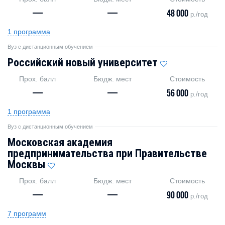
—
—
48 000
р./год
1 программа
Вуз с дистанционным обучением
Российский новый университет
Прох. балл
Бюдж. мест
Стоимость
—
—
56 000
р./год
1 программа
Вуз с дистанционным обучением
Московская академия
предпринимательства при Правительстве
Москвы
Прох. балл
Бюдж. мест
Стоимость
—
—
90 000
р./год
7 программ