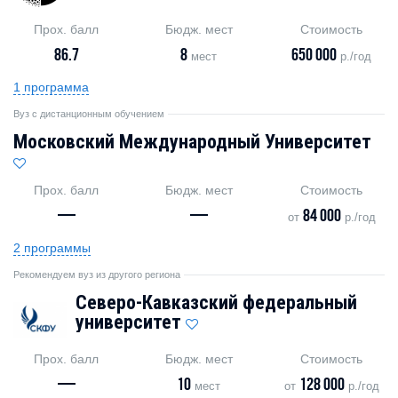
Прох. балл
Бюдж. мест
Стоимость
86.7
8
650 000
мест
р./год
1 программа
Вуз с дистанционным обучением
Московский Международный Университет
Прох. балл
Бюдж. мест
Стоимость
—
—
84 000
от
р./год
2 программы
Рекомендуем вуз из другого региона
Северо-Кавказский федеральный
университет
Прох. балл
Бюдж. мест
Стоимость
—
10
128 000
мест
от
р./год