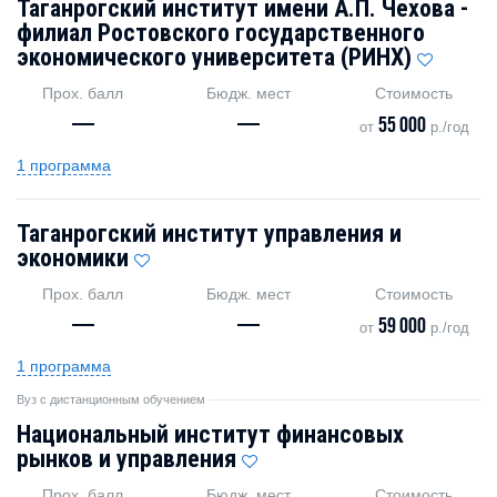
Таганрогский институт имени А.П. Чехова -
филиал Ростовского государственного
экономического университета (РИНХ)
Прох. балл
Бюдж. мест
Стоимость
—
—
55 000
от
р./год
1 программа
Таганрогский институт управления и
экономики
Прох. балл
Бюдж. мест
Стоимость
—
—
59 000
от
р./год
1 программа
Вуз с дистанционным обучением
Национальный институт финансовых
рынков и управления
Прох. балл
Бюдж. мест
Стоимость