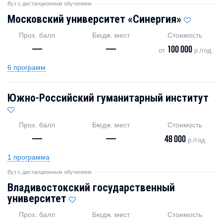
Вуз с дистанционным обучением
Московский университет «Синергия»
Прох. балл
Бюдж. мест
Стоимость
—
—
100 000
от
р./год
6 программ
Южно-Российский гуманитарный институт
Прох. балл
Бюдж. мест
Стоимость
—
—
48 000
р./год
1 программа
Вуз с дистанционным обучением
Владивостокский государственный
университет
Прох. балл
Бюдж. мест
Стоимость