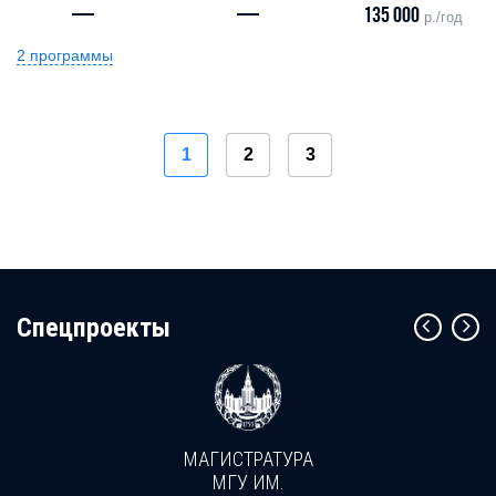
—
—
135 000
р./год
2 программы
1
2
3
Cпецпроекты
МАГИСТРАТУРА
МГУ ИМ.