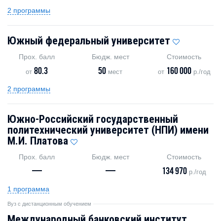
2 программы
Южный федеральный университет
Прох. балл
Бюдж. мест
Стоимость
80.3
50
160 000
от
мест
от
р./год
2 программы
Южно-Российский государственный
политехнический университет (НПИ) имени
М.И. Платова
Прох. балл
Бюдж. мест
Стоимость
—
—
134 970
р./год
1 программа
Вуз с дистанционным обучением
Международный банковский институт