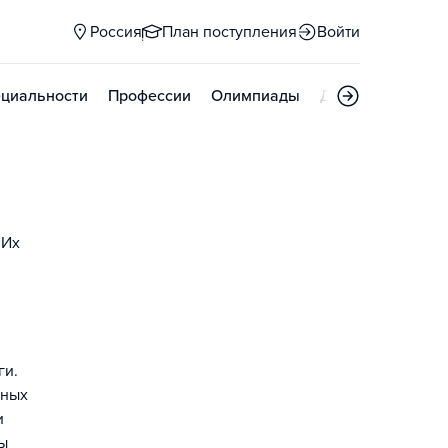
Россия
План поступления
Войти
циальности
Профессии
Олимпиады
Дни открытых д
 Их
ги.
ьных
и
ы