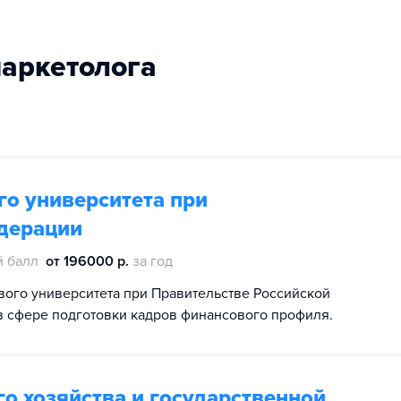
-маркетолога
о университета при
дерации
й балл
от 196000 р.
за год
ого университета при Правительстве Российской
в сфере подготовки кадров финансового профиля.
о хозяйства и государственной