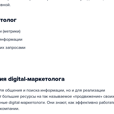
ивной.
етолог
 (метрики)
 информации
 их запросами
я digital-маркетолога
для общения и поиска информации, но и для реализации
т большие ресурсы на так называемое «продвижение» свои
ые digital-маркетологи. Они знают, как эффективно работат
 компании.