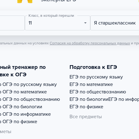
Класс, в который перешли
11
Я старшеклассник
нальных данных на условиях
Согласия на обработку персональных данных
и пр
тный тренажер по
Подготовка к ЕГЭ
вке к ОГЭ
ЕГЭ по русскому языку
р
ОГЭ по русскому языку
ЕГЭ по математике
р
ОГЭ по математике
ЕГЭ по обществознанию
р
ОГЭ по обществознанию
ЕГЭ по биологии
ЕГЭ по инфо
р
ОГЭ по биологии
ЕГЭ по физике
р
ОГЭ по информатике
Все предметы
р
ОГЭ по физике
дметы