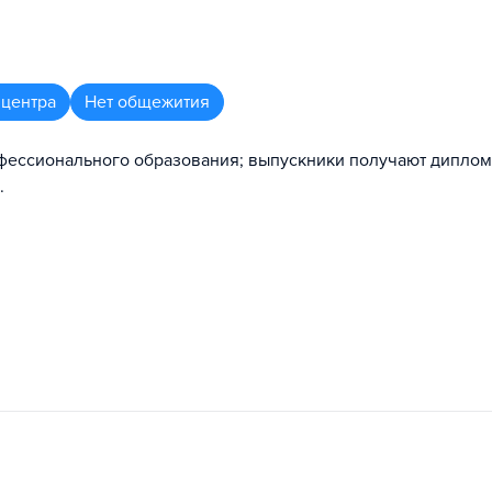
 центра
Нет общежития
фессионального образования; выпускники получают диплом
.