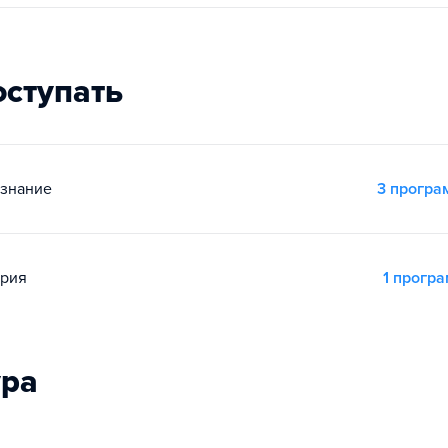
оступать
ознание
3 прогр
ория
1 прогр
ура