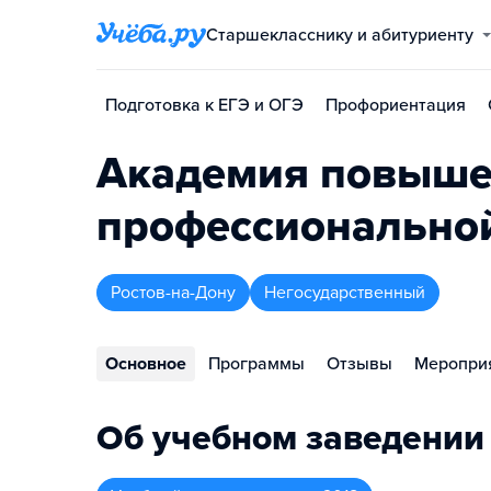
Старшекласснику и абитуриенту
Подготовка к ЕГЭ и ОГЭ
Профориентация
Академия повыше
профессиональной
Ростов-на-Дону
Негосударственный
Основное
Программы
Отзывы
Меропри
Об учебном заведении