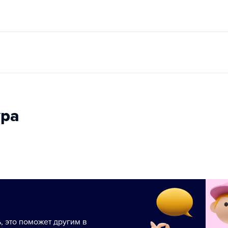
ура
ь, это поможет другим в