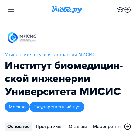
Университет науки и технологий МИСИС
Институт биоме­ди­цин­
ской инженерии
Университета МИСИС
Москва
Государственный вуз
Основное
Программы
Отзывы
Мероприятия
Во