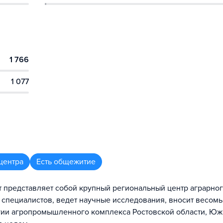
1 766
1 077
центра
Есть общежитие
 представляет собой крупный региональный центр аграрно
 специалистов, ведет научные исследования, вносит весом
логии агропромышленного комплекса Ростовской области, Ю