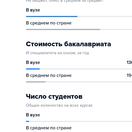
На бюджет, очно, в среднем за предмет
В вузе
В среднем по стране
Стоимость бакалавриата
И специалитета на очном, за год
В вузе
13
В среднем по стране
19
Число студентов
Общее количество на всех курсах
В вузе
В среднем по стране