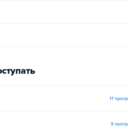
оступать
17 прог
9 прог