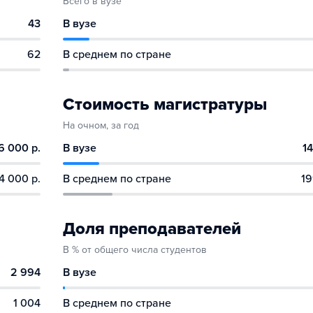
Всего в вузе
43
В вузе
62
В среднем по стране
Стоимость магистратуры
На очном, за год
6 000 р.
В вузе
14
4 000 р.
В среднем по стране
19
Доля преподавателей
В % от общего числа студентов
2 994
В вузе
1 004
В среднем по стране