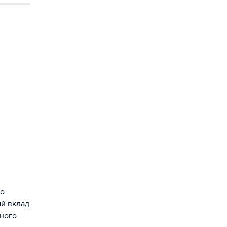
го
ый вклад
жного