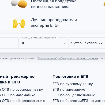
Постоянная поддержка
личного наставника
Лучшие преподаватели-
эксперты ЕГЭ
Класс, в который перешли
11
Я старшеклассник
нальных данных на условиях
Согласия на обработку персональных данных
и пр
тный тренажер по
Подготовка к ЕГЭ
вке к ОГЭ
ЕГЭ по русскому языку
р
ОГЭ по русскому языку
ЕГЭ по математике
р
ОГЭ по математике
ЕГЭ по обществознанию
р
ОГЭ по обществознанию
ЕГЭ по биологии
ЕГЭ по инфо