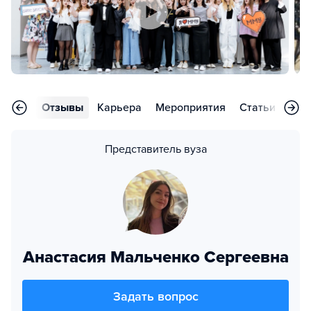
ления
Отзывы
Карьера
Мероприятия
Статьи
Воп
Представитель вуза
Анастасия Мальченко Сергеевна
Задать вопрос