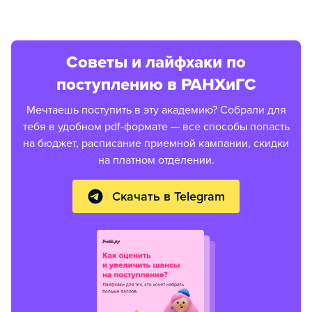
Советы и лайфхаки по
поступлению в РАНХиГС
Мечтаешь поступить в эту академию? Собрали для
тебя в удобном pdf-формате — все способы попасть
на бюджет, расписание приемной кампании, скидки
на платном отделении.
Скачать в Telegram