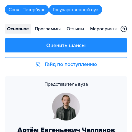
Санкт-Петербург
Государственный вуз
Основное
Программы
Отзывы
Мероприятия
Во
Оценить шансы
Гайд по поступлению
Представитель вуза
Артём Евгеньевич Челпанов