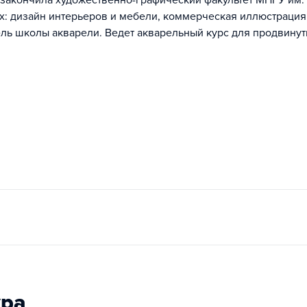
у закончила художественно-графический факультет МПГУ им.
х: дизайн интерьеров и мебели, коммерческая иллюстрация
ель школы акварели. Ведет акварельный курс для продвину
ура