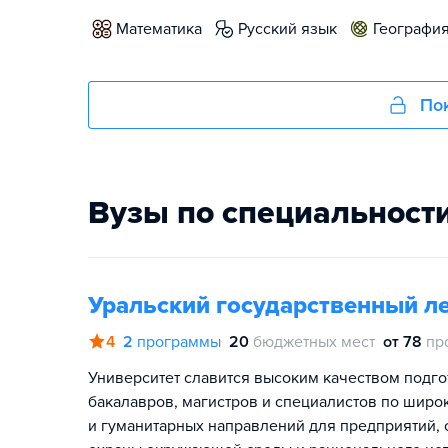
математика
русский язык
географи
Пок
Вузы по специальност
Уральский государственный ле
4
2
программы
20
бюджетных мест
от 78
пр
Университет славится высоким качеством подго
бакалавров, магистров и специалистов по широ
и гуманитарных направлений для предприятий, 