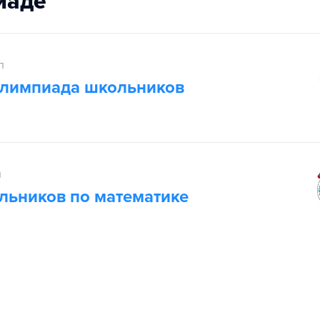
иаде
п
олимпиада школьников
п
льников по математике