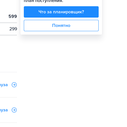
план поступления.
Что за планировщик?
599
Понятно
299
вуза
вуза