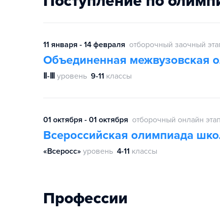
Поступление по олимп
11 января - 14 февраля
отборочный заочный эта
Объединенная межвузовская 
Ⅱ-Ⅲ
уровень
9-11
классы
01 октября - 01 октября
отборочный онлайн эта
Всероссийская олимпиада шко
«Всеросс»
уровень
4-11
классы
Профессии