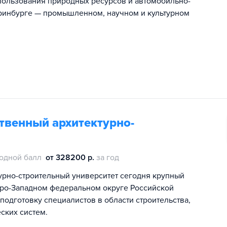
ользования природных ресурсов и автомобильно-
еринбурге — промышленном, научном и культурном
твенный архитектурно-
одной балл
от 328200 р.
за год
урно-строительный университет сегодня крупный
еро-Западном федеральном округе Российской
дготовку специалистов в области строительства,
ских систем.