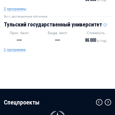
2 программы
Вуз с дистанционным обучением
Тульский государственный университет
Прох. балл
Бюдж. мест
Стоимость
—
—
86 000
р./год
1 программа
Cпецпроекты