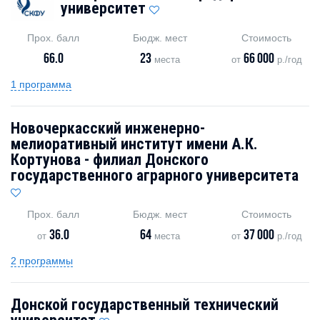
университет
Прох. балл
Бюдж. мест
Стоимость
66.0
23
66 000
места
от
р./год
1 программа
Новочеркасский инженерно-
мелиоративный институт имени А.К.
Кортунова - филиал Донского
государственного аграрного университета
Прох. балл
Бюдж. мест
Стоимость
36.0
64
37 000
от
места
от
р./год
2 программы
Донской государственный технический