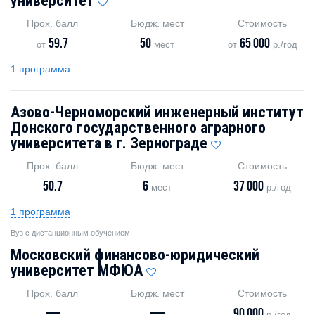
университет
Прох. балл
Бюдж. мест
Стоимость
59.7
50
65 000
от
мест
от
р./год
1 программа
Азово-Черноморский инженерный институт
Донского государственного аграрного
университета в г. Зернограде
Прох. балл
Бюдж. мест
Стоимость
50.7
6
37 000
мест
р./год
1 программа
Вуз с дистанционным обучением
Московский финансово-юридический
университет МФЮА
Прох. балл
Бюдж. мест
Стоимость
—
—
90 000
р./год