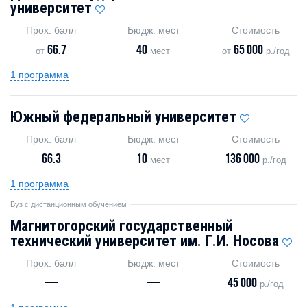
университет
Прох. балл
Бюдж. мест
Стоимость
66.7
40
65 000
от
мест
от
р./год
1 программа
Южный федеральный университет
Прох. балл
Бюдж. мест
Стоимость
66.3
10
136 000
мест
р./год
1 программа
Вуз с дистанционным обучением
Магнитогорский государственный
технический университет им. Г.И. Носова
Прох. балл
Бюдж. мест
Стоимость
—
—
45 000
р./год