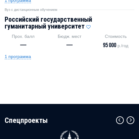
1 программа
Вуз с дистанционным обучением
Российский государственный
гуманитарный университет
Прох. балл
Бюдж. мест
Стоимость
—
—
95 000
р./год
1 программа
Cпецпроекты