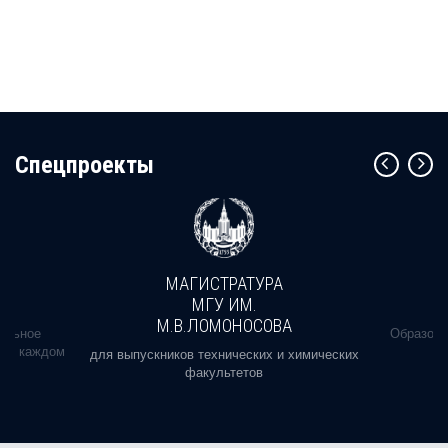
Cпецпроекты
МАГИСТРАТУРА
МГУ ИМ.
М.В.ЛОМОНОСОВА
альное
Образова
ь в каждом
для выпускников технических и химических
факультетов