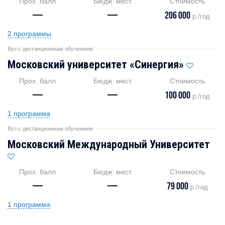
Прох. балл
Бюдж. мест
Стоимость
—
—
206 000
р./год
2 программы
Вуз с дистанционным обучением
Московский университет «Синергия»
Прох. балл
Бюдж. мест
Стоимость
—
—
100 000
р./год
1 программа
Вуз с дистанционным обучением
Московский Международный Университет
Прох. балл
Бюдж. мест
Стоимость
—
—
79 000
р./год
1 программа