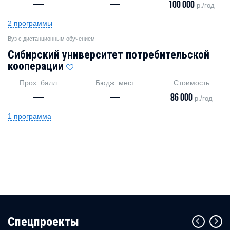
—
—
100 000
р./год
2 программы
Вуз с дистанционным обучением
Сибирский университет потребительской
кооперации
Прох. балл
Бюдж. мест
Стоимость
—
—
86 000
р./год
1 программа
Cпецпроекты