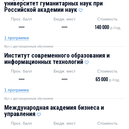
университет гуманитарных наук при
Российской академии наук
Прох. балл
Бюдж. мест
Стоимость
—
—
140 000
р./год
1 программа
Вуз с дистанционным обучением
Институт современного образования и
информационных технологий
Прох. балл
Бюдж. мест
Стоимость
—
—
65 000
р./год
1 программа
Вуз с дистанционным обучением
Международная академия бизнеса и
управления
Прох. балл
Бюдж. мест
Стоимость