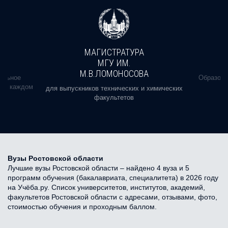
МАГИСТРАТУРА
МГУ ИМ.
М.В.ЛОМОНОСОВА
альное
Образова
ь в каждом
для выпускников технических и химических
факультетов
Вузы Ростовской области
Лучшие вузы Ростовской области – найдено 4 вуза и 5
программ обучения (бакалавриата, специалитета) в 2026 году
на Учёба.ру. Список университетов, институтов, академий,
факультетов Ростовской области с адресами, отзывами, фото,
стоимостью обучения и проходным баллом.