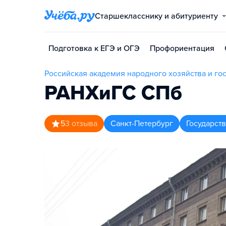
Старшекласснику и абитуриенту
Подготовка к ЕГЭ и ОГЭ
Профориентация
Российская академия народного хозяйства и г
РАНХиГС СПб
5
3
отзыва
Санкт-Петербург
Государст