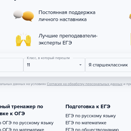
Постоянная поддержка
личного наставника
Лучшие преподаватели-
эксперты ЕГЭ
Класс, в который перешли
11
Я старшеклассник
нальных данных на условиях
Согласия на обработку персональных данных
и пр
тный тренажер по
Подготовка к ЕГЭ
вке к ОГЭ
ЕГЭ по русскому языку
р
ОГЭ по русскому языку
ЕГЭ по математике
р
ОГЭ по математике
ЕГЭ по обществознанию